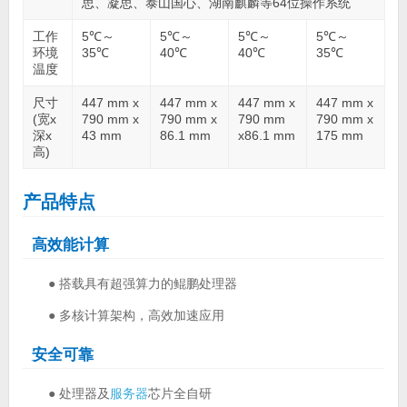
思、凝思、泰山国心、湖南麒麟等64位操作系统
工作
5℃～
5℃～
5℃～
5℃～
环境
35℃
40℃
40℃
35℃
温度
尺寸
447 mm x
447 mm x
447 mm x
447 mm x
(宽x
790 mm x
790 mm x
790 mm
790 mm x
深x
43 mm
86.1 mm
x86.1 mm
175 mm
高)
产品特点
高效能计算
● 搭载具有超强算力的鲲鹏处理器
● 多核计算架构，高效加速应用
安全可靠
● 处理器及
服务器
芯片全自研