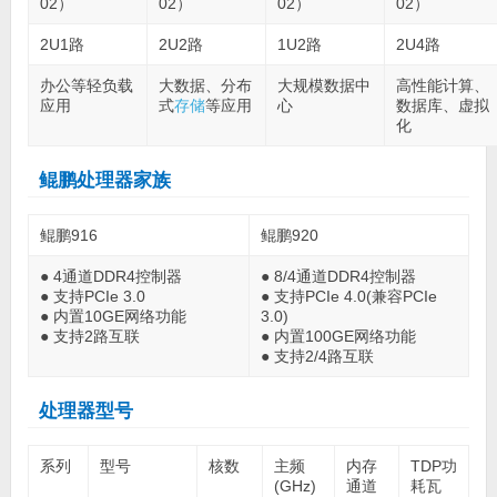
02）
02）
02）
02）
2U1路
2U2路
1U2路
2U4路
办公等轻负载
大数据、分布
大规模数据中
高性能计算、
应用
式
存储
等应用
心
数据库、虚拟
化
鲲鹏处理器家族
鲲鹏916
鲲鹏920
● 4通道DDR4控制器
● 8/4通道DDR4控制器
● 支持PCIe 3.0
● 支持PCIe 4.0(兼容PCIe
● 内置10GE网络功能
3.0)
● 支持2路互联
● 内置100GE网络功能
● 支持2/4路互联
处理器型号
系列
型号
核数
主频
内存
TDP功
(GHz)
通道
耗瓦