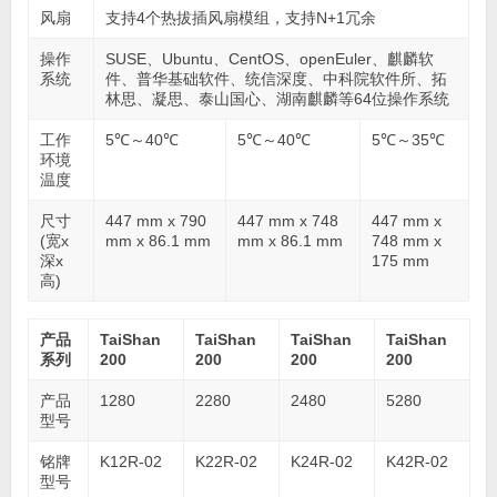
风扇
支持4个热拔插风扇模组，支持N+1冗余
操作
SUSE、Ubuntu、CentOS、openEuler、麒麟软
系统
件、普华基础软件、统信深度、中科院软件所、拓
林思、凝思、泰山国心、湖南麒麟等64位操作系统
工作
5℃～40℃
5℃～40℃
5℃～35℃
环境
温度
尺寸
447 mm x 790
447 mm x 748
447 mm x
(宽x
mm x 86.1 mm
mm x 86.1 mm
748 mm x
深x
175 mm
高)
产品
TaiShan
TaiShan
TaiShan
TaiShan
系列
200
200
200
200
产品
1280
2280
2480
5280
型号
铭牌
K12R-02
K22R-02
K24R-02
K42R-02
型号