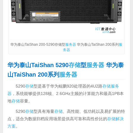
华为泰山TaiShan 200-5290存储型
服务器
华为泰山TaiShan 200系列
服
务器
华为泰山TaiShan 5290
存储
型
服务器
华为泰
山TaiShan 200系列
服务器
5290
存储
型是基于华为鲲鹏920处理器的4U2路
存储
服务
器
，系统能够提供128核、2.6GHz主频的计算能力和最高1PB本
地
存储
容量。
5290
存储
型具有海量
存储
、高性能、低功耗以及易扩展的特
点，适合为数据归档应用场景提供高可靠和高性价比的
存储
解决
方案
。