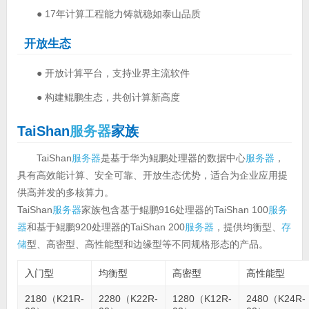
● 17年计算工程能力铸就稳如泰山品质
开放生态
● 开放计算平台，支持业界主流软件
● 构建鲲鹏生态，共创计算新高度
TaiShan
服务器
家族
TaiShan
服务器
是基于华为鲲鹏处理器的数据中心
服务器
，
具有高效能计算、安全可靠、开放生态优势，适合为企业应用提
供高并发的多核算力。
TaiShan
服务器
家族包含基于鲲鹏916处理器的TaiShan 100
服务
器
和基于鲲鹏920处理器的TaiShan 200
服务器
，提供均衡型、
存
储
型、高密型、高性能型和边缘型等不同规格形态的产品。
入门型
均衡型
高密型
高性能型
2180（K21R-
2280（K22R-
1280（K12R-
2480（K24R-