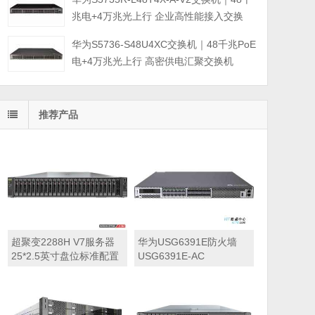
兆电+4万兆光上行 企业高性能接入交换
华为S5736-S48U4XC交换机｜48千兆PoE
电+4万兆光上行 高密供电汇聚交换机
推荐产品
超聚变2288H V7服务器
华为USG6391E防火墙
25*2.5英寸盘位标准配置
USG6391E-AC
（1颗*至强金牌6530
USG6391E交流主机
2.1GHz 三十二核心丨
(12*GE RJ45+8*GE
32GB 内存丨可选硬盘丨
SFP+4*10GE SFP+,1交
XC470C-M(4G缓存)阵列
流电源,含SSL VPN 100用