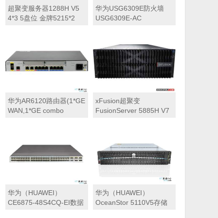
超聚变服务器1288H V5
华为USG6309E防火墙
4*3 5盘位 金牌5215*2
USG6309E-AC
16GB*8 4000G*3 960G
USG6309E交流主机
SSD*2 SR430C-M
(2*GE WAN+8*GE
550W*2 2*GE电口
Combo+2*10GE SFP+,1
+2*10GE[含模块],滑轨
交流电源,含SSL VPN 100
用户)
华为AR6120路由器(1*GE
xFusion超聚变
WAN,1*GE combo
FusionServer 5885H V7
WAN,1*10GE
机架服务器 8*NVME盘位
SFP+,8*GE
标准配置（2颗*英特尔至
LAN,2*USB,2*SIC)
强 金牌6416H 2.2GHz 三
十六核心丨64GB内存丨
可选硬盘丨可选阵列卡丨
可选网卡丨2000W双电源
丨三年质保）
华为（HUAWEI）
华为（HUAWEI）
CE6875-48S4CQ-EI数据
OceanStor 5110V5存储
中心交换机(48*10GE
控制框5110 V5(2U,双控,