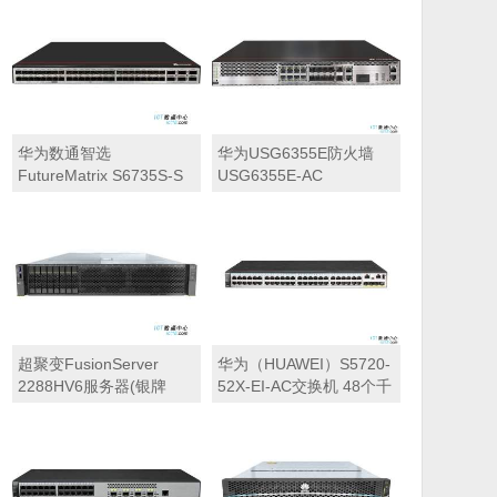
SFP+,4*100GE
交流\240V高压直
QSFP28,2*交流电源,端口
流,32GB,2*6*GE,25*2.5″,SPE23C0225)
侧出风)
华为数通智选
华为USG6355E防火墙
FutureMatrix S6735S-S
USG6355E-AC
系列交换机
USG6355E交流主机
(2*GE WAN+8*GE
Combo+2*10GE SFP+,1
交流电源,含SSL VPN 100
用户)
超聚变FusionServer
华为（HUAWEI）S5720-
2288HV6服务器(银牌
52X-EI-AC交换机 48个千
4310*1丨32GB内存丨
兆以太网端口，4个万兆
1.2T SAS硬盘*2丨
SFP+，2个QSFP+
SR150-M RAID卡丨可选
网卡丨900W单电源丨滑
轨丨三年质保丨8*2.5″盘