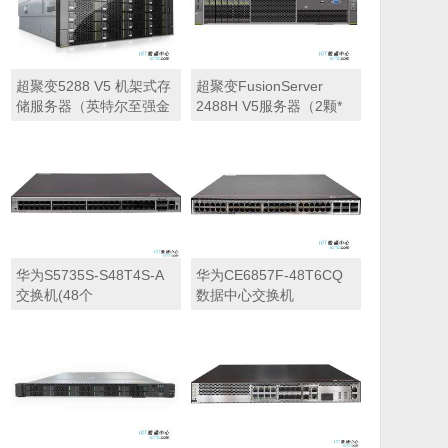
卡丨2*10GE(含光模块)丨
户)
900W单电源丨三年质
保）
超聚变5288 V5 机架式存
超聚变FusionServer
储服务器（英特尔至强金
2488H V5服务器（2颗*
牌5218R，20核丨128GB
英特尔至强金牌5218R丨
DDR4 RDIMM 内存丨4块
128GB内存丨5块1.2TB
*480GB固态+22块*16TB-
SAS硬盘丨SR450C-
SATA 7.2K硬盘丨
M(2G缓存) RAID卡丨
XR450C阵列卡丨三年保
900W双电源丨三年保
修）
修）
华为S5735S-S48T4S-A
华为CE6857F-48T6CQ
交换机(48个
数据中心交换机
10/100/1000BASE-T以太
(48*10GE电,6*100GE
网端口,4个千兆SFP,含1
QSFP28,2*交流电源,4*风
个60W交流电源)
机盒)