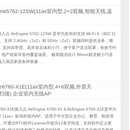
gine5762-12SW(11ax室内型,2+2双频,智能天线,蓝
SW接入点 AirEngine 5762-12SW 是华为发布的支持 Wi-Fi 6（802.11
。支持 2.4GHz（2x2）和 5GHz（2x2）双频同时提供业务，整
Gbps。支持高带宽、高并发且体积小巧，便于客户灵活部署，有效节约
地产前装等室内覆盖场景。 极简圆润设计 86mm精灵般小巧造
酒店家居各种装修 ...
ine6760-X1E(11ax室内型,4+6双频,外置天
+6+扫描) 企业室内无线AP
 6760-X1E接入点 AirEngine 6760-X1 & AirEngine 6760-X1E是华为
（802.11ax）标准的室内AP。适用于中大型企业办公、教育、制造等
，可通过RTU软件License升级为12条空间流，支持软件定义射