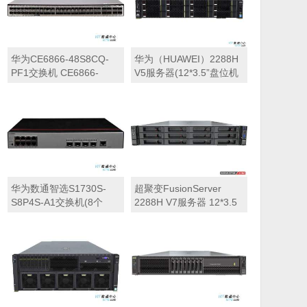
丨9540-8i 阵列卡丨900W
双电源丨导轨丨三年质
保）
华为CE6866-48S8CQ-
华为（HUAWEI）2288H
PF1交换机 CE6866-
V5服务器(12*3.5”盘位机
48S8CQ-P交换机含RTU
型)典配(1*3106
组合包 1(48*25GE
CPU,1*16GB DDR4内存,
SFP28,8*100GE
无RAID卡，无硬
QSFP28,2*交流电源,4*风
盘,2*GE+2*10GE（不含
机盒,端口侧出风,含
光模块）,1*550W电源,无
48*50GE+8*200GE 容量
DVD,滑轨)
升级RTU
华为数通智选S1730S-
超聚变FusionServer
S8P4S-A1交换机(8个
2288H V7服务器 12*3.5
10/100/1000BASE-T以太
英寸盘位标准配置（1颗*
网端口,4个千兆
至强银牌4510 2.4GHz 十
SFP,PoE+,交流供电) 交
二核心丨32GB 内存丨可
换容量336Gbps，包转发
选硬盘丨XC470C-M(4G
率18Mpps，桌面式,POE
缓存)阵列卡丨2*10GE(含
功率124W
光模块)丨900W单电源丨
三年质保）