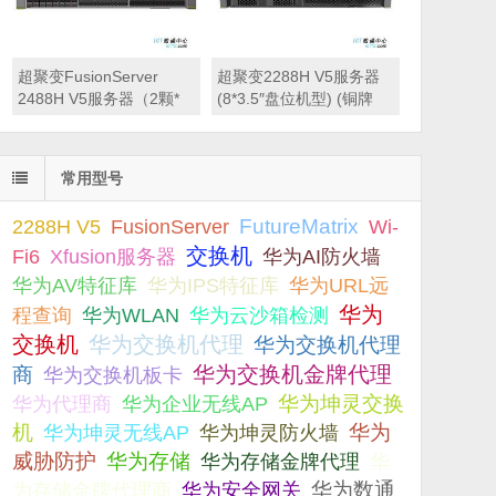
转发率87/166Mpps，
POE功率380W
超聚变FusionServer
超聚变2288H V5服务器
2488H V5服务器（2颗*
(8*3.5″盘位机型) (铜牌
英特尔至强金牌5218R丨
3204*1丨32GB内存丨
128GB内存丨3块*600GB
480G 固态硬盘*1丨12T
SAS硬盘丨SR450C-
SATA硬盘*3丨SR430C-
常用型号
M(2G缓存) RAID卡丨
M(1G缓存) RAID卡丨
900W双电源丨三年保
900W双电源丨滑轨丨三
2288H V5
FutureMatrix
FusionServer
Wi-
修）
年质保)
交换机
Fi6
Xfusion服务器
华为AI防火墙
华为AV特征库
华为IPS特征库
华为URL远
华为
程查询
华为云沙箱检测
华为WLAN
交换机
华为交换机代理
华为交换机代理
华为交换机金牌代理
商
华为交换机板卡
华为坤灵交换
华为代理商
华为企业无线AP
机
华为坤灵防火墙
华为
华为坤灵无线AP
威胁防护
华为存储
华为存储金牌代理
华
为存储金牌代理商
华为数通
华为安全网关