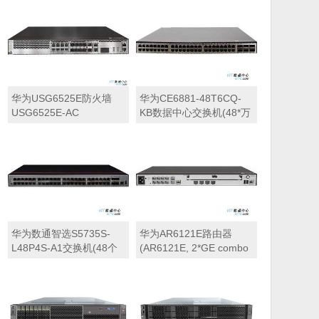
个10/100/1000BASE-T以
4309Y，8核丨32GB
太网端口,4个万兆SFP+,
DDR4 ECC内存丨480GB
单子卡槽位,含1个交流电
固态+4块*2.4TB 10K
源)
SAS硬盘丨XR450C阵列
卡丨三年保修）
华为USG6525E防火墙
华为CE6881-48T6CQ-
USG6525E-AC
KB数据中心交换机(48*万
USG6525E交流主机
兆电,6*100GE
(2*GE WAN+8*GE
QSFP28,2*交流电源,端口
Combo+2*10GE SFP+,1
侧进风)
交流电源,含SSL VPN 100
用户)
华为数通智选S5735S-
华为AR6121E路由器
L48P4S-A1交换机(48个
(AR6121E, 2*GE combo
10/100/1000BASE-T以太
WAN, 1*10GE(SFP+)
网端口,4个千兆
WAN, 8*GE LAN, 1*GE
SFP,PoE+,交流供电) 交
combo LAN, 2*USB,
换容量
2*SIC)
432Gbps/4.32Tbps，包