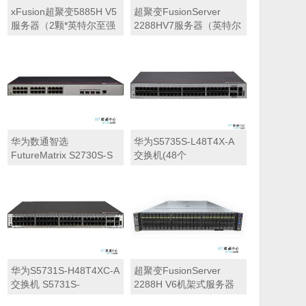
xFusion超聚变5885H V5
超聚变FusionServer
服务器（2颗*英特尔至强
2288HV7服务器（英特尔
金牌5220R 2.2GHz 四十
至强 银牌4410Y 2.0GHz
八核心丨128GB 内存丨3
十二核心丨32GB 内存丨
块*600GB SAS硬盘丨
3块*1.2TB SAS硬盘丨
SR430C-M 1G缓存阵列
9540-8i 阵列卡丨900W双
卡丨900W冗余电源丨三
电源丨三年质保）
年质保）
华为数通智选
华为S5735S-L48T4X-A
FutureMatrix S2730S-S
交换机(48个
系列交换机
10/100/1000BASE-T以太
网端口,4个万兆SFP+,交
流供电)
华为S5731S-H48T4XC-A
超聚变FusionServer
交换机 S5731S-
2288H V6机架式服务器
H48T4XC-A组合配置(48
25盘位（英特尔至强银牌