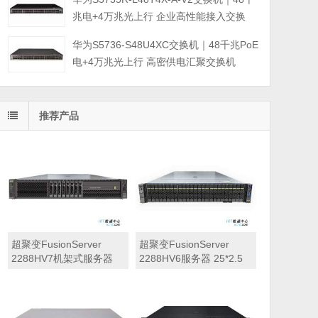
兆电+4万兆光上行 企业高性能接入交换
华为S5736-S48U4XC交换机｜48千兆PoE
电+4万兆光上行 高密供电汇聚交换机
推荐产品
超聚变FusionServer
超聚变FusionServer
2288HV7机架式服务器
2288HV6服务器 25*2.5
（英特尔至强 银牌4416+
英寸盘位标准配置三(银牌
2.0GHz 二十核心丨64GB
4314/32GB内存/需配置
内存丨2块*480GB 固态硬
RAID卡/需配置网
盘+4块*1.2TB SAS硬盘
卡/900W电源/滑轨)