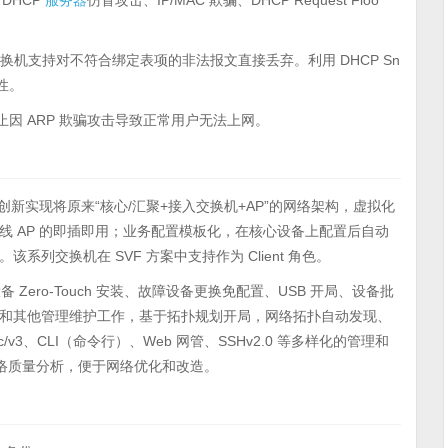
 DHCP
服务器
仿冒攻击、IP/MAC 欺骗、DHCP Request Floo
系列交换机支持对不符合绑定表项的非法报文直接丢弃。利用 DHCP Sn
性。
止因 ARP 欺骗攻击导致正常用户无法上网。
案创新实现将原来“核心/汇聚+接入交换机+AP”的网络架构，虚拟化
 AP 的即插即用；业务配置模板化，在核心设备上配置后自动
列交换机在 SVF 方案中支持作为 Client 角色。
ero-Touch 安装、故障设备更换免配置、USB 开局、设备批
和其他管理维护工作，基于拓扑规划开局，网络拓扑自动发现、
/v3、CLI（命令行）、Web 网管、SSHv2.0 等多样化的管理和
网络质量分析，便于网络优化和改造。