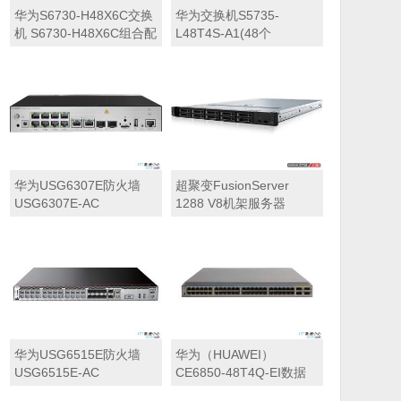
华为S6730-H48X6C交换
华为交换机S5735-
机 S6730-H48X6C组合配
L48T4S-A1(48个
置(48个万兆SFP+,6个
10/100/1000BASE-T以太
100GE/40GE QSFP28,
网端口,4个千兆SFP,交流
含license,可选电源)
供电)
华为USG6307E防火墙
超聚变FusionServer
USG6307E-AC
1288 V8机架服务器
USG6307E交流主机
(10*GE RJ45+2*GE
SFP,1*电源适配器,含SSL
VPN 100用户)
华为USG6515E防火墙
华为（HUAWEI）
USG6515E-AC
CE6850-48T4Q-EI数据
USG6515E交流主机
中心交换机 48个10GE