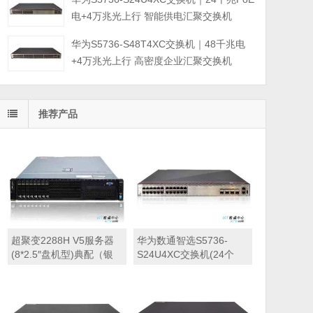
电+4万兆光上行 智能供电汇聚交换机
华为S5736-S48T4XC交换机｜48千兆电
+4万兆光上行 高密度企业汇聚交换机
推荐产品
超聚变2288H V5服务器
华为数通智选S5736-
(8*2.5″盘机型)典配（银
S24U4XC交换机(24个
牌4214R CPU,32GB内
10/100/1000BASE-T以太
存,2*GE+2*10GE（含2个
网端口,4个万兆SFP+,单
光模块）,550W单电源,滑
子卡槽位,PoE++)
轨)