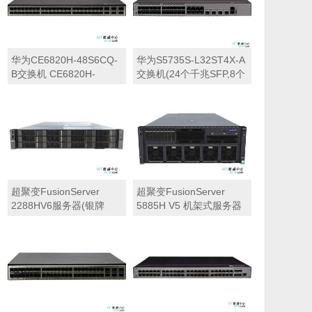
华为CE6820H-48S6CQ-
华为S5735S-L32ST4X-A
B交换机 CE6820H-
交换机(24个千兆SFP,8个
48S6CQ交换机(48*10G
10/100/1000BASE-T以太
SFP+,6*100G
网端口,4个万兆SFP+,交
QSFP28,2*交流电源,4*风
流供电)
机盒模块,端口侧进风) 数
据中心交换机
超聚变FusionServer
超聚变FusionServer
2288HV6服务器(银牌
5885H V5 机架式服务器
4309Y*1丨32GB内存丨
（2颗*英特尔至强金牌
4T SATA硬盘*2丨SR150-
5220，18核丨256GB
M RAID卡丨可选网卡丨
DDR4 2933MHz内存丨2
900W单电源丨滑轨丨三
块*960GB 固态+6块
年质保丨12*3.5″盘位机
*2.4TB 10K SAS硬盘丨三
型)
年全国保修）