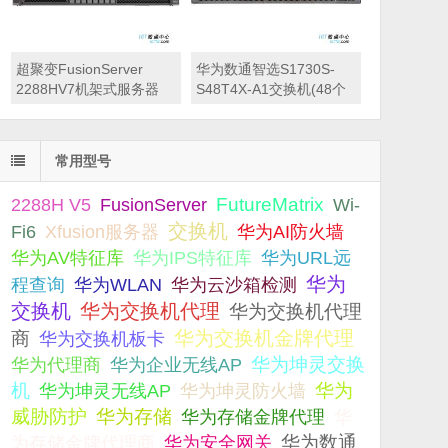
超聚变FusionServer
华为数通智选S1730S-
2288HV7机架式服务器
S48T4X-A1交换机(48个
（2颗*英特尔至强 银牌
10/100/1000BASE-T以太
4410Y 2.0GHz 二十四核
网端口,4个万兆SFP+,交
心丨128GB 内存丨2块
流供电) 交换容量
常用型号
*480GB 固态硬盘+4块
432Gbps，包转发率
*1.2TB SAS硬盘丨9560-
132Mpps，机架式
2288H V5
FutureMatrix
FusionServer
Wi-
8i 阵列卡丨900W双电源
交换机
丨三年质保）
Fi6
Xfusion服务器
华为AI防火墙
华为AV特征库
华为IPS特征库
华为URL远
华为
程查询
华为云沙箱检测
华为WLAN
交换机
华为交换机代理
华为交换机代理
华为交换机金牌代理
商
华为交换机板卡
华为坤灵交换
华为代理商
华为企业无线AP
机
华为坤灵防火墙
华为
华为坤灵无线AP
威胁防护
华为存储
华为存储金牌代理
华
为存储金牌代理商
华为数通
华为安全网关