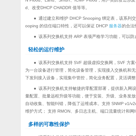
N Flood、Land、Smurf、ICMP Flood；用户类防攻击涉及
d、改变DHCP CHADDR 值等等。
● 通过建立和维护 DHCP Snooping 绑定表，该
ooping 的信任端口特性，还可以保证 DHCP
服务器
的合法
● 该系列交换机支持 ARP 表项严格学习功能，可以防
轻松的运行维护
● 该系列交换机支持 SVF 超级虚拟交换网，SVF 方
为一台设备进行管理，简化设备管理，实现接入交换机和无线
下发到接入设备，实现集中管控，简化业务配置，灵活调整。该系
● 该系列交换机支持敏捷的零配置部署，提供新入网设备 Z
量配置、批量远程升级等功能，便于安装、升级、业务发放
自动收集、智能纠错，降低了运维成本。支持 SNMP v1/v2c
维护方式； 支持 RMON、多日志主机、端口流量统计和
多样的可靠性保护