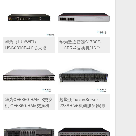
(2*GE WAN+8*GE
Base-T接口，4个40GE
Combo+16*GE
QSFP+接口
RJ45+2*10GE SFP+,1交
流电源,含SSL VPN 100用
户)AI防火墙
华为（HUAWEI）
华为数通智选S1730S-
USG6390E-AC防火墙
L16FR-A交换机(16个
(8GE电+4GE光,8G内
10/100BASE-TX以太网端
存,1交流电源,含SSL VPN
口,交流供电) 交换容量
100用户)
3.2Gbps，包转发率
2.38Mpps，机架式，静
音款
华为CE6860-HAM-B交换
超聚变FusionServer
机 CE6860-HAM交换机
2288H V6机架服务器(原
（48*25GE
华为FusionServer 2288H
SFP28,8*100GE
V6机架服务器)
QSFP28,2*交流电源,4*风
机盒,端口侧进风） 数据
中心交换机