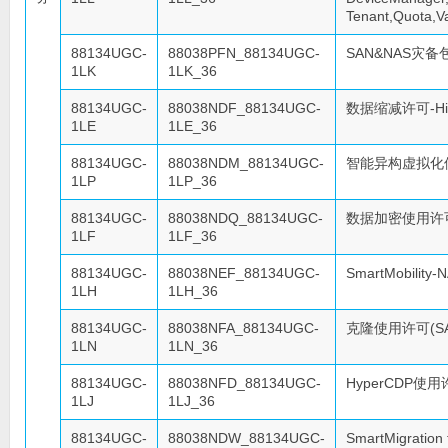
Tenant,Quota
88134UGC-
88038PFN_88134UGC-
SAN&NAS灾备包（
1LK
1LK_36
88134UGC-
88038NDF_88134UGC-
数据缩减许可-Hi-
1LE
1LE_36
88134UGC-
88038NDM_88134UGC-
智能异构虚拟化使用
1LP
1LP_36
88134UGC-
88038NDQ_88134UGC-
数据加密使用许可-H
1LF
1LF_36
88134UGC-
88038NEF_88134UGC-
SmartMobilit
1LH
1LH_36
88134UGC-
88038NFA_88134UGC-
克隆使用许可(SAN
1LN
1LN_36
88134UGC-
88038NFD_88134UGC-
HyperCDP使用许
1LJ
1LJ_36
88134UGC-
88038NDW_88134UGC-
SmartMigrati