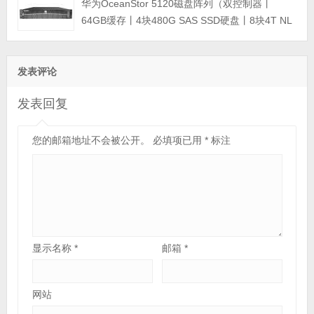
华为OceanStor 5120磁盘阵列（双控制器丨
保）
64GB缓存丨4块480G SAS SSD硬盘丨8块4T NL
SAS硬盘丨冗余电源丨SAN&NAS基础包丨3年质
保）
发表评论
发表回复
您的邮箱地址不会被公开。
必填项已用
*
标注
显示名称
*
邮箱
*
网站