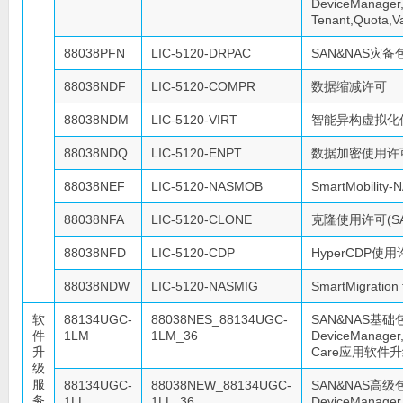
DeviceManager,
Tenant,Quota,Va
88038PFN
LIC-5120-DRPAC
SAN&NAS灾备包（
88038NDF
LIC-5120-COMPR
数据缩减许可
88038NDM
LIC-5120-VIRT
智能异构虚拟化
88038NDQ
LIC-5120-ENPT
数据加密使用许
88038NEF
LIC-5120-NASMOB
SmartMobilit
88038NFA
LIC-5120-CLONE
克隆使用许可(SA
88038NFD
LIC-5120-CDP
HyperCDP使
88038NDW
LIC-5120-NASMIG
SmartMigrati
软
88134UGC-
88038NES_88134UGC-
SAN&NAS基础
件
1LM
1LM_36
DeviceManager,
升
Care应用软件升级支
级
服
88134UGC-
88038NEW_88134UGC-
SAN&NAS高级
务
1LL
1LL_36
DeviceManager,