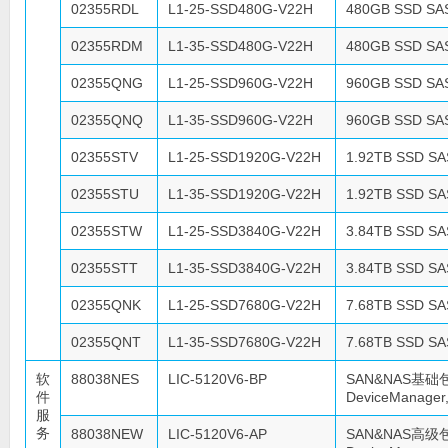
02355RDL
L1-25-SSD480G-V22H
480GB SSD S
02355RDM
L1-35-SSD480G-V22H
480GB SSD S
02355QNG
L1-25-SSD960G-V22H
960GB SSD S
02355QNQ
L1-35-SSD960G-V22H
960GB SSD S
02355STV
L1-25-SSD1920G-V22H
1.92TB SSD S
02355STU
L1-35-SSD1920G-V22H
1.92TB SSD S
02355STW
L1-25-SSD3840G-V22H
3.84TB SSD S
02355STT
L1-35-SSD3840G-V22H
3.84TB SSD S
02355QNK
L1-25-SSD7680G-V22H
7.68TB SSD S
02355QNT
L1-35-SSD7680G-V22H
7.68TB SSD S
软
88038NES
LIC-5120V6-BP
SAN&NAS基础
件
DeviceManager,
服
务
88038NEW
LIC-5120V6-AP
SAN&NAS高级