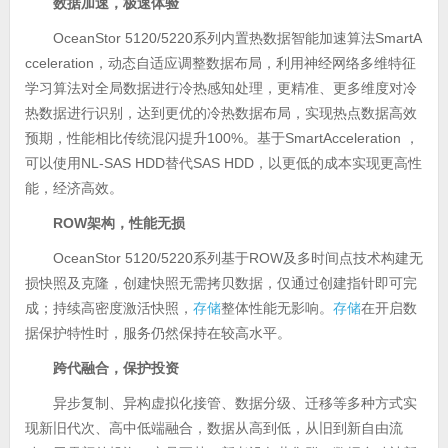
数据加速，极速体验
OceanStor 5120/5220系列内置热数据智能加速算法SmartA
cceleration，动态自适应调整数据布局，利用神经网络多维特征
学习算法对全局数据进行冷热感知处理，更精准、更多维度对冷
热数据进行识别，达到更优的冷热数据布局，实现热点数据高效
预期，性能相比传统混闪提升100%。基于SmartAcceleration ，
可以使用NL-SAS HDD替代SAS HDD，以更低的成本实现更高性
能，经济高效。
ROW
架构，性能无损
OceanStor 5120/5220系列基于ROW及多时间点技术构建无
损快照及克隆，创建快照无需拷贝数据，仅通过创建指针即可完
成；持续高密度激活快照，
存储
整体性能无影响。
存储
在开启数
据保护特性时，服务仍然保持在较高水平。
跨代融合，保护投资
异步复制、异构虚拟化接管、数据分级、迁移等多种方式实
现新旧代次、高中低端融合，数据从高到低，从旧到新自由流