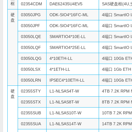
框
02354CDM
DAE62435U4EV5
SAS硬盘框(4U,
硬
03050JPG
ODK-SIO4*16FC-ML
4端口 SmartIO 
盘
03050JPF
ODK-SIO4*16FC-ML
4端口 SmartIO 
03050LQE
SMARTIO4*10E-LL
4端口 SmartIO 
03050LQF
SMARTIO4*25E-LL
4端口 SmartIO 
03050LQG
4*10ETH-LL
4端口 10Gb ETH
03050LSX
4*1ETH-LL
4端口 1Gb ETH 
03050LRN
IPSEC4*10ETH-LL
4端口 10Gb ET
硬
02355STY
L1-NLSAS4T-W
4TB 7.2K RPM
盘
02355STX
L1-NLSAS8T-W
8TB 7.2K RPM
02355SUB
L1-NLSAS10T-W
10TB 7.2K RP
02355SUA
L1-NLSAS14T-W
14TB 7.2K RP