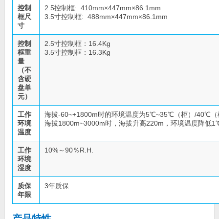
控制
2.5控制框: 410mm×447mm×86.1mm
框尺
3.5寸控制框: 488mm×447mm×86.1mm
寸
控制
2.5寸控制框：16.4Kg
框重
3.5寸控制框：16.3Kg
量
（不
含硬
盘单
元）
工作
海拔-60~+1800m时的环境温度为5℃~35℃（柜）/40℃
环境
海拔1800m~3000m时，海拔升高220m，环境温度降低1
温度
工作
10%～90％R.H.
环境
湿度
质保
3年质保
年限
产品特性