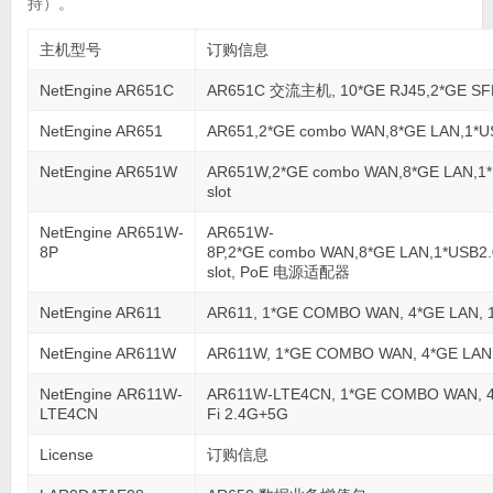
持）。
主机型号
订购信息
NetEngine AR651C
AR651C 交流主机, 10*GE RJ45,2*GE SF
NetEngine AR651
AR651,2*GE combo WAN,8*GE LAN,1*USB
NetEngine AR651W
AR651W,2*GE combo WAN,8*GE LAN,1*U
slot
NetEngine AR651W-
AR651W-
8P
8P,2*GE combo WAN,8*GE LAN,1*USB2.0
slot, PoE 电源适配器
NetEngine AR611
AR611, 1*GE COMBO WAN, 4*GE LAN, 1
NetEngine AR611W
AR611W, 1*GE COMBO WAN, 4*GE LAN, 
NetEngine AR611W-
AR611W-LTE4CN, 1*GE COMBO WAN, 4*G
LTE4CN
Fi 2.4G+5G
License
订购信息