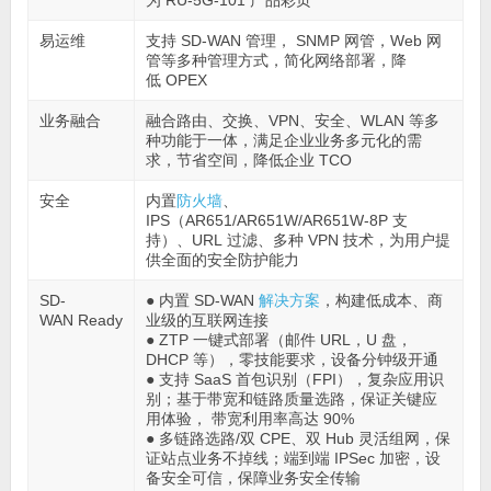
为 RU-5G-101 产品彩页
易运维
支持 SD-WAN 管理， SNMP 网管，Web 网
管等多种管理方式，简化网络部署，降
低 OPEX
业务融合
融合路由、交换、VPN、安全、WLAN 等多
种功能于一体，满足企业业务多元化的需
求，节省空间，降低企业 TCO
安全
内置
防火墙
、
IPS（AR651/AR651W/AR651W-8P 支
持）、URL 过滤、多种 VPN 技术，为用户提
供全面的安全防护能力
SD-
● 内置 SD-WAN
解决方案
，构建低成本、商
WAN Ready
业级的互联网连接
● ZTP 一键式部署（邮件 URL，U 盘，
DHCP 等），零技能要求，设备分钟级开通
● 支持 SaaS 首包识别（FPI），复杂应用识
别；基于带宽和链路质量选路，保证关键应
用体验， 带宽利用率高达 90%
● 多链路选路/双 CPE、双 Hub 灵活组网，保
证站点业务不掉线；端到端 IPSec 加密，设
备安全可信，保障业务安全传输