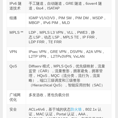
IPv6 隧
手工隧道，自动隧道，GRE 隧道，6over4 隧
道技术
道，6to4，ISATAP
组播
IGMP V1/V2/V3，PIM SM，PIM DM，MSDP，
MBGP，IPv6 PIM，MLD
MPLS **
LDP，MPLS L3 VPN，VLL，PWE3，静
态 LSP，动态 LSP，MPLS TE，IP FRR，
LDP FRR，TE FRR
VPN
IPsec VPN，GRE VPN，DSVPN，A2A VPN，
L2TP VPN， L2TPv3VPN, VxLAN
QoS
Diffserv 模式，MPLS QoS，优先级映射，流量
监管（CAR），流量整形，拥塞避免，拥塞管
理， HQoS，MQC（流分类，流行为，流策
略），端口三级调度和三级整形
（Hierarchical QoS），智能应用控制（SAC）
广域网
多发选收，逐包负载分担
优化
安全
ACLv4/v6，基于域的状态
防火墙
，802.1x 认
证，MAC 认证，Portal 认证，AAA，