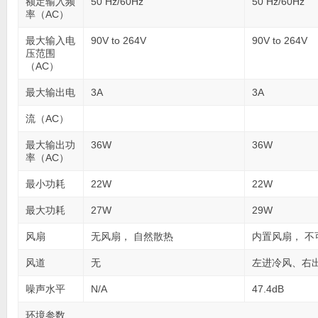
额定输入频
50 Hz/60Hz
50 Hz/60Hz
率（AC）
最大输入电
90V to 264V
90V to 264V
压范围
（AC）
最大输出电
3A
3A
流（AC）
最大输出功
36W
36W
率（AC）
最小功耗
22W
22W
最大功耗
27W
29W
风扇
无风扇， 自然散热
内置风扇， 不
风道
无
左进冷风、右
噪声水平
N/A
47.4dB
环境参数