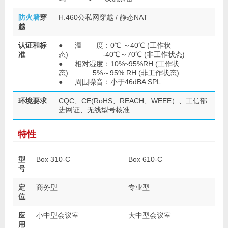
防火墙
穿
H.460公私网穿越 / 静态NAT
越
认证和标
● 温 度：0℃ ～40℃ (工作状
准
态) -40℃～70℃ (非工作状态)
● 相对湿度：10%~95%RH (工作状
态) 5%～95% RH (非工作状态)
● 周围噪音：小于46dBA SPL
环境要求
CQC、CE(RoHS、REACH、WEEE）、工信部
进网证、无线型号核准
特性
型
Box 310-C
Box 610-C
号
定
商务型
专业型
位
应
小中型会议室
大中型会议室
用