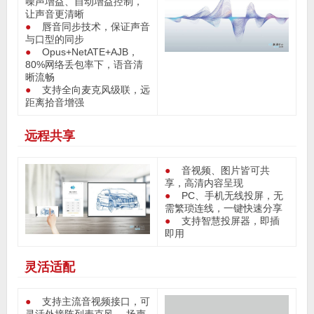
噪声增益、自动增益控制，
让声音更清晰
●
唇音同步技术，保证声音
与口型的同步
●
Opus+NetATE+AJB，
80%网络丢包率下，语音清
晰流畅
●
支持全向麦克风级联，远
距离拾音增强
远程共享
●
音视频、图片皆可共
享，高清内容呈现
●
PC、手机无线投屏，无
需繁琐连线，一键快速分享
●
支持智慧投屏器，即插
即用
灵活适配
●
支持主流音视频接口，可
灵活外接阵列麦克风， 扬声