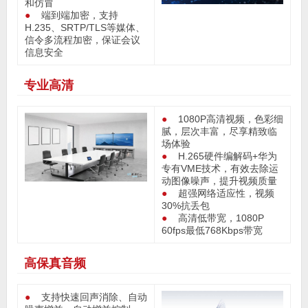
和仿冒
●
端到端加密，支持
H.235、SRTP/TLS等媒体、
信令多流程加密，保证会议
信息安全
专业高清
●
1080P高清视频，色彩细
腻，层次丰富，尽享精致临
场体验
●
H.265硬件编解码+华为
专有VME技术，有效去除运
动图像噪声，提升视频质量
●
超强网络适应性，视频
30%抗丢包
●
高清低带宽，1080P
60fps最低768Kbps带宽
高保真音频
●
支持快速回声消除、自动