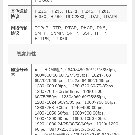
Protocol）
其他通信
H.225、H.235、H.241、H.245、H.281、
协议
H.350、H.460、RFC2833、LDAP、LDAPS
网络传输
TCP/IP、RTP、RTCP、DHCP、DNS、
协议
SMTP、SNMP、SNTP、SSH、HTTP、
HTTPS、TR-069
视频特性
辅流分辨
● HDMI输入：640×480 60/72/75/85fps、
率
800×600 56/60/72/75/85fps、1024×768
60/70/75/85fps、1152x864 60/75/85fps、
1280×600 60fps、1280×720 60/75/85fps、
1280×768 60/75/85fps、1280×800
60/75/85fps、1280×960 60/75/85fps、
1280×1024 60/75/85fps、1360×768 60fps、
1366×768 60fps、1440×900 60fps、
1400×1050 60fps、1600×900 60fps、
1600×1200 60fps、1680×1050 60fps、
1920×1080 24/25/30/50/60fps、1920×1200
60fps、3840×2160 25/30/50/60fps
● 编解码分辨率：CIF(352×288) 640×480