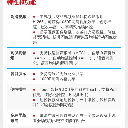
特性和功能
高清视频
●
主视频和材料视频编解码协议均采用
H.265，可获得1080P高清视频效果，色彩细
腻，层次丰富，尽享精致临场体验
●
后端视频图像增强，改善灯光适应性、降低
带宽消耗、提升图像清晰度以及增强运动图像效
果
高保真音
●
支持快速回声消除（AEC）、自动噪声抑制
频
（ANS）、自动增益控制（AGC）、语音清脆
化、语音增强和唇音同步
智能演示
●
支持有线和无线材料共享
●
1080P高清内容共享
便捷操控
●
Touch款标配10.1英寸触控Touch，支持PoE
供电，图形化操控，所见即所得
●
遥控器款标配遥控器，一手掌控，轻松实现
呼叫和会议控制等功能
多种屏幕
●
屏幕布局可以调整从而在一个显示设备上观
布局
看会场视频和材料图像的组合