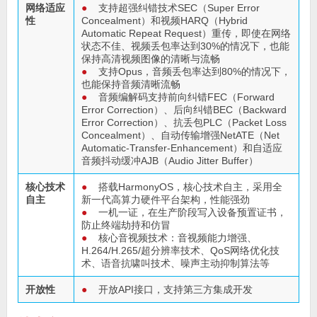
网络适应
●
支持超强纠错技术SEC（Super Error
性
Concealment）和视频HARQ（Hybrid
Automatic Repeat Request）重传，即使在网络
状态不佳、视频丢包率达到30%的情况下，也能
保持高清视频图像的清晰与流畅
●
支持Opus，音频丢包率达到80%的情况下，
也能保持音频清晰流畅
●
音频编解码支持前向纠错FEC（Forward
Error Correction）、后向纠错BEC（Backward
Error Correction）、抗丢包PLC（Packet Loss
Concealment）、自动传输增强NetATE（Net
Automatic-Transfer-Enhancement）和自适应
音频抖动缓冲AJB（Audio Jitter Buffer）
核心技术
●
搭载HarmonyOS，核心技术自主，采用全
自主
新一代高算力硬件平台架构，性能强劲
●
一机一证，在生产阶段写入设备预置证书，
防止终端劫持和仿冒
●
核心音视频技术：音视频能力增强、
H.264/H.265/超分辨率技术、QoS网络优化技
术、语音抗啸叫技术、噪声主动抑制算法等
开放性
●
开放API接口，支持第三方集成开发